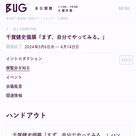
-
11:00
19:00
MENU
本 日 開 館
火 曜 休 館
東京駅八重洲南口直結のアートセンター 入場無料
ALL EXHIBITION
千賀健史個展「まず、自分でやってみる。」
開催終了
2024
年
3
月
6
日
水
—
4
月
14
日
日
イントロダクション
VISIT
展覧会を知る
イベント
会場風景
関連情報
ハンドアウト
千賀健史個展「まず、自分でやってみる。」ハン