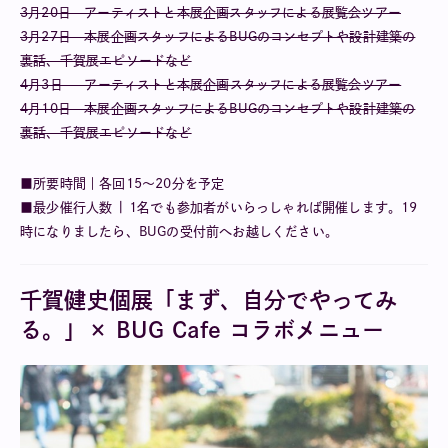
3月20日 アーティストと本展企画スタッフによる展覧会ツアー
3月27日 本展企画スタッフによるBUGのコンセプトや設計建築の
裏話、千賀展エピソードなど
4月3日 アーティストと本展企画スタッフによる展覧会ツアー
4月10日 本展企画スタッフによるBUGのコンセプトや設計建築の
裏話、千賀展エピソードなど
■所要時間｜各回15～20分を予定
■最少催行人数 | 1名でも参加者がいらっしゃれば開催します。19
時になりましたら、BUGの受付前へお越しください。
千賀健史個展「まず、自分でやってみ
る。」× BUG Cafe コラボメニュー