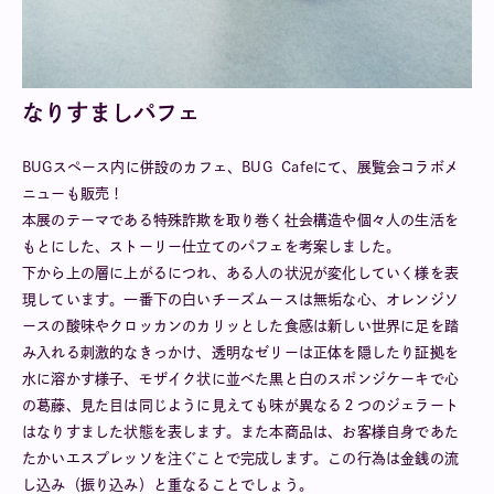
なりすましパフェ
BUGスペース内に併設のカフェ、BUG Cafeにて、展覧会コラボメ
ニューも販売！
本展のテーマである特殊詐欺を取り巻く社会構造や個々人の生活を
もとにした、ストーリー仕立てのパフェを考案しました。
下から上の層に上がるにつれ、ある人の状況が変化していく様を表
現しています。一番下の白いチーズムースは無垢な心、オレンジソ
ースの酸味やクロッカンのカリッとした食感は新しい世界に足を踏
み入れる刺激的なきっかけ、透明なゼリーは正体を隠したり証拠を
水に溶かす様子、モザイク状に並べた黒と白のスポンジケーキで心
の葛藤、見た目は同じように見えても味が異なる２つのジェラート
はなりすました状態を表します。また本商品は、お客様自身であた
たかいエスプレッソを注ぐことで完成します。この行為は金銭の流
し込み（振り込み）と重なることでしょう。