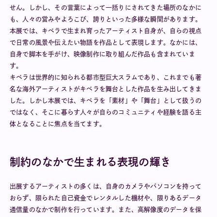
せん。しかし、その言葉によって一括りにされてきた場所のなかに
も、人々の営みやよろこび、誇りといった多様な瞬間があります。
本展では、キベラで生まれ育ったアーティスト自身が、自らの視点
で日常の風景や伝えたい物語を作品として表現します。なかには、
自身で脚本を手がけ、映像制作に取り組んだ作品も含まれていま
す。
キベラは世界的に知られる都市型巨大スラムであり、これまでも著
名な海外アーティストがキベラを舞台とした作品を生み出してきま
した。しかし本展では、キベラを「素材」や「舞台」として扱うの
ではなく、そこに暮らす人々が自らのコミュニティや経験を語る主
体となることに焦点を当てます。
制約のなかで生まれる表現の輝き
出展するアーティストの多くは、自身のカメラやパソコンを持って
おらず、限られた自己資金でレンタルした機材や、限りあるデータ
通信量のなかで制作を行っています。また、高解像度のデータを保