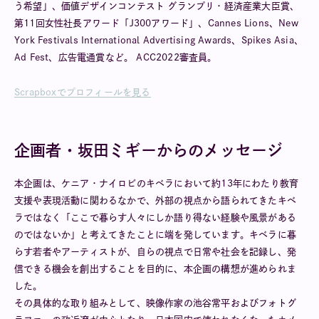
う希望」、価値デザインコンテスト グランプリ・経済産業大臣賞、
第
11回女性社長アワード「J300アワード」、Cannes Lions、New
York Festivals International Advertising Awards、Spikes Asia、
Ad Fest、広告電通賞など。 ACC2022審査員。
Scrapboxでプロフィールを見る
企画者・坂田ミギーからのメッセージ
本企画は、ケニア・ナイロビのキベラにおいて約13年にわたり教育
支援や表現活動に関わるなかで、外部の視点から語られてきたキベ
ラではなく「ここで暮らす人々にしか語り得ない経験や風景がある
のではないか」と考えてきたことに端を発しています。キベラに暮
らす若者やアーティストが、自らの視点で日常や社会を記録し、発
信できる機会を創出することを目的に、本企画の構想が進められま
した。
その具体的な取り組みとして、映像作家の池谷常平およびフォトグ