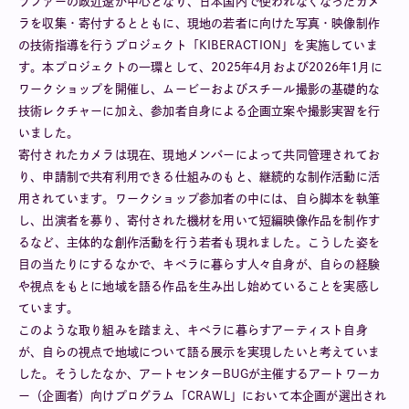
ラファーの政近遼が中心となり、日本国内で使われなくなったカメ
ラを収集・寄付するとともに、現地の若者に向けた写真・映像制作
の技術指導を行うプロジェクト「KIBERACTION」を実施していま
す。本プロジェクトの一環として、2025年4月および2026年1月に
ワークショップを開催し、ムービーおよびスチール撮影の基礎的な
技術レクチャーに加え、参加者自身による企画立案や撮影実習を行
いました。
寄付されたカメラは現在、現地メンバーによって共同管理されてお
り、申請制で共有利用できる仕組みのもと、継続的な制作活動に活
用されています。ワークショップ参加者の中には、自ら脚本を執筆
し、出演者を募り、寄付された機材を用いて短編映像作品を制作す
るなど、主体的な創作活動を行う若者も現れました。こうした姿を
目の当たりにするなかで、キベラに暮らす人々自身が、自らの経験
や視点をもとに地域を語る作品を生み出し始めていることを実感し
ています。
このような取り組みを踏まえ、キベラに暮らすアーティスト自身
が、自らの視点で地域について語る展示を実現したいと考えていま
した。そうしたなか、アートセンターBUGが主催するアートワーカ
ー（企画者）向けプログラム「CRAWL」において本企画が選出され