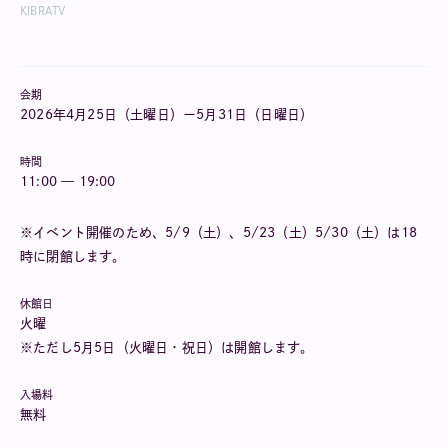
KIBRATV
会期
202
6
年
4
月
25
日（
土曜日
）
ー
5
月
31
日（
日曜日
）
時間
11:00 — 19:00
※イベント開催のため、5/9（土）、5/23（土）5/30（土）は18
時に閉館します。
休館日
火曜
※ただし5月5日（火曜日・祝日
）は開館します。
入場料
無料