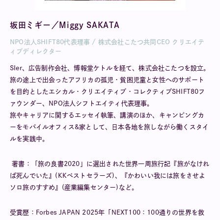
坂田ミギー／Miggy SAKATA
NPO法人SHIFT80代表理事 / 株式会社こたつ共同CEO クリエイテ
ィブディレクター
SIer、広告制作会社、博報堂ケトルを経て、株式会社こたつを設立。
旅の途上で出会ったアフリカの孤児・貧困児童と女性へのサポート
を目的としたエシカル・クリエイティブ・コレクティブ
SHIFT80フ
ァウンダー、NPO法人シフトエイティ代表理事。
旅やキャリアに関するエッセイ執筆、講演のほか、キャンピングカ
ーをモバイルオフィス&家として、日本各地を旅しながら働くスタイ
ルを実践中。
著書：「旅の良書
2020」に選出された世界一周旅行記『旅がなけれ
ば死んでいた』(KKベストセラーズ)、『かわいい我には旅をさせよ
ソロ旅のすすめ』(産業編集センター)など。
受賞歴：
Forbes JAPAN 2025年「NEXT100：100通りの世界を救