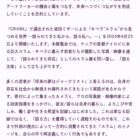
アートワーカーの機会と場をつなぎ、未来へつづくつながりを形成
していくことを目的としています。
「CRAWL」で選出された坂田ミギーによる「キベラ“スラム”から見
つめる世界 ―語られてきた私から、語る私へ。―」を2026年4月25
日より開催いたします。本展覧会では、ケニアの首都ナイロビにあ
る巨大スラム・キベラに暮らす若者たちが撮影した写真・映像を通
じて、「語られてきた存在」としてのスラム像を問い直し、「語る
主体」として立ち上がります。
多くの若者が「将来の夢はジャーナリスト」と答えるのは、自身の
存在を社会から無視され疎外されてきたという実感があるからで
す。寄付によって集まったカメラと、プロの写真家・映像作家によ
る技術指導をきっかけに、彼女/彼らは自身の暮らし、よろこびや苦
しみ、働く姿や生きる希望を記録しはじめました。これは単なる記
録ではなく、「語る力」を獲得していく過程そのものであり、これ
まで外部の視点によって一方的に消費されてきた「スラム」のイメ
ージを、自らの手で再定義していく行為でもあります。