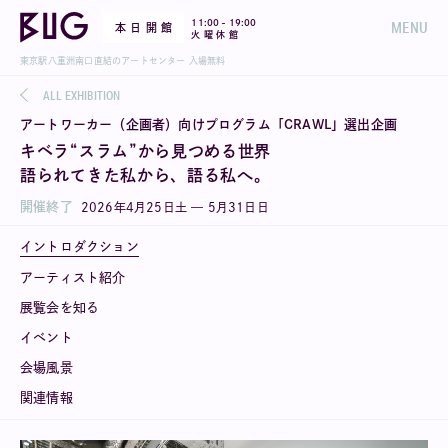
-
11:00
19:00
MENU
本 日 開 館
火 曜 休 館
東京駅八重洲南口直結のアートセンター 入場無料
ALL EXHIBITION
アートワーカー（企画者）向けプログラム「CRAWL」選出企画
キベラ“スラム”から見つめる世界
語られてきた私から、語る私へ。
開催終了
2026
年
4
月
25
日
土
—
5
月
31
日
日
イントロダクション
アーティスト紹介
展覧会を知る
イベント
会場風景
関連情報