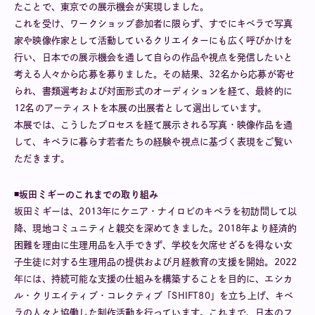
たことで、東京での展示機会が実現しました。
これを受け、ワークショップ参加者に限らず、すでにキベラで写真
家や映像作家として活動しているクリエイターにも広く呼びかけを
行い、日本での展示機会を通して自らの作品や視点を発信したいと
考える人々から応募を募りました。その結果、32名から応募が寄せ
られ、書類選考および対面形式のオーディションを経て、最終的に
12名のアーティストを本展の出展者として選出しています。
本展では、こうしたプロセスを経て展示される写真・映像作品を通
して、キベラに暮らす若者たちの経験や視点に基づく表現をご覧い
ただきます。
◾️坂田ミギーのこれまでの取り組み
坂田ミギーは、2013年にケニア・ナイロビのキベラを初訪問して以
降、現地コミュニティと親交を深めてきました。2018年より経済的
困難を理由に生理用品を入手できず、学校を欠席せざるを得ない女
子生徒に対する生理用品の提供および月経教育の支援を開始。2022
年には、持続可能な支援の仕組みを構築することを目的に、エシカ
ル・クリエイティブ・コレクティブ「SHIFT80」を立ち上げ、キベ
ラの人々と協働した制作活動を行っています。これまで、日本のフ