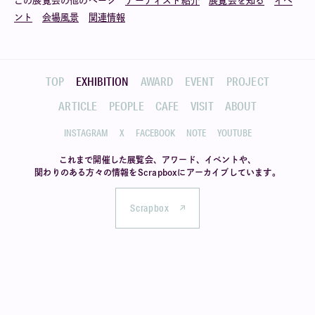
この展覧会の他のページ
アーティスト紹介
展覧会を知る
イベ
ント
会場風景
関連情報
TOP
EXHIBITION
AWARD
EVENT
PROJECT
ARTICLE
PEOPLE
CAFE
VISIT
ABOUT
INSTAGRAM
X
FACEBOOK
NOTE
YOUTUBE
これまで開催した展覧会、アワード、イベントや、
関わりのある方々の情報を
Scrapboxにアーカイブしています。
Scrapbox
リクルートホールディングスについて
サイトのご利用について
お問い合わせ
メールマガジンのご登録
プレス
プライバシーポリシー