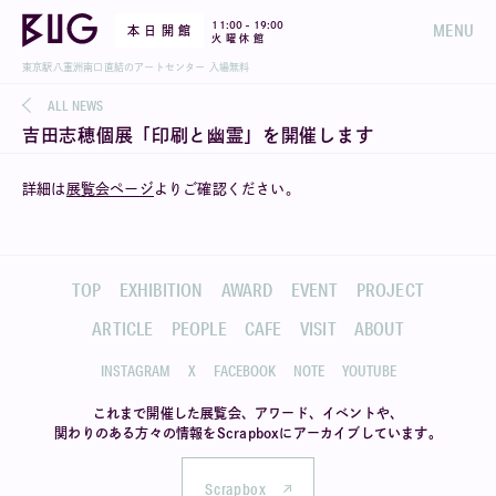
-
11:00
19:00
MENU
本 日 開 館
火 曜 休 館
東京駅八重洲南口直結のアートセンター 入場無料
ALL NEWS
吉田志穂個展「印刷と幽霊」を開催します
詳細は
展覧会ページ
よりご確認ください。
TOP
EXHIBITION
AWARD
EVENT
PROJECT
ARTICLE
PEOPLE
CAFE
VISIT
ABOUT
INSTAGRAM
X
FACEBOOK
NOTE
YOUTUBE
これまで開催した展覧会、アワード、イベントや、
関わりのある方々の情報を
Scrapboxにアーカイブしています。
Scrapbox