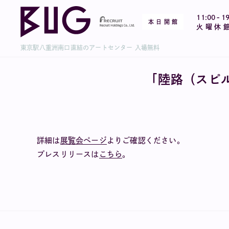
-
11:00
19
本 日 開 館
火 曜 休 
東京駅八重洲南口直結のアートセンター 入場無料
「陸路（スピ
詳細は
展覧会ページ
よりご確認ください。
プレスリリースは
こちら
。