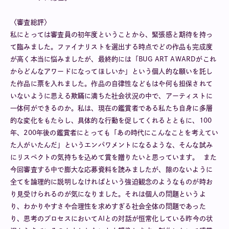
〈審査総評〉
私にとっては審査員の初年度ということから、緊張感と期待を持っ
て臨みました。ファイナリストを選出する時点でどの作品も完成度
が高く本当に悩みましたが、最終的には「BUG ART AWARDがこれ
からどんなアワードになってほしいか」という個人的な願いを託し
た作品に票を入れました。作品の自律性などもはや何も担保されて
いないように思える欺瞞に満ちた社会状況の中で、アーティストに
一体何ができるのか。私は、現在の鑑賞者である私たち自身に多層
的な変化をもたらし、具体的な行動を促してくれるとともに、100
年、200年後の鑑賞者にとっても「あの時代にこんなことを考えてい
た人がいたんだ」というエンパワメントになるような、そんな試み
にリスペクトの気持ちを込めて賞を贈りたいと思っています。 また
今回審査する中で膨大な応募資料を読みましたが、隙のないように
全てを論理的に説明しなければという強迫観念のようなものが時お
り見受けられるのが気になりました。それは個人の問題というよ
り、わかりやすさや合理性を求めすぎる社会全体の問題であった
り、思考のプロセスにおいてAIとの対話が恒常化している昨今の状