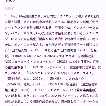
やんツー
美術家
1984年、神奈川県生まれ。今日的なテクノロジーが導入された動き
を伴う装置、あるいは既存の情報システム、廃品などを誤用／転用
／ハッキングする形で組み合わせ、平面や立体、インスタレーショ
ン、パフォーマンスといった形式で作品を発表している。テクノロ
ジーによって無意識化／隠蔽される政治性や特権性を考察し、明ら
かにしていくことを試みる。文化庁メディア芸術祭アート部門にて
第15回で新人賞（2012）、同じく第21回で優秀賞（2018）を受
賞。TERRADA ART AWARD 2023 ファイナリスト寺瀬由紀賞。
ACCニューヨーク・フェローシップ（2023）にて6ヶ月渡米。近年
の主な展覧会に、「MOTアニュアル2023」（東京都現代美術館、東
京、2023）、「六本木クロッシング2022展：往来オーライ！」
（森美術館、東京、2022）、「遠い誰か、ことのありか」
（SCARTS、札幌、2021）、「DOMANI・明日展」（国立新美術
館、東京、2018）、あいちトリエンナーレ2016（愛知県美術館）
などがある。また、contact Gonzoとのパフォーマンス作品や、和
田ながら演出による演劇作品発表など、異分野とのコラボレーショ