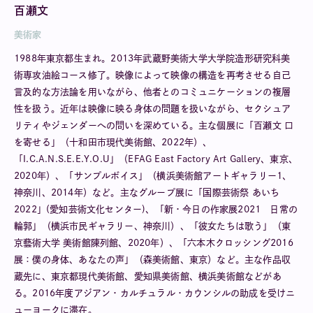
百瀬文
美術家
1988年東京都生まれ。2013年武蔵野美術大学大学院造形研究科美
術専攻油絵コース修了。映像によって映像の構造を再考させる自己
言及的な方法論を用いながら、他者とのコミュニケーションの複層
性を扱う。近年は映像に映る身体の問題を扱いながら、セクシュア
リティやジェンダーへの問いを深めている。主な個展に「百瀬文 口
を寄せる」（十和田市現代美術館、2022年）、
「I.C.A.N.S.E.E.Y.O.U」（EFAG East Factory Art Gallery、東京、
2020年）、「サンプルボイス」（横浜美術館アートギャラリー1、
神奈川、2014年）など。主なグループ展に「国際芸術祭 あいち
2022」(愛知芸術文化センター)、「新・今日の作家展2021 日常の
輪郭」（横浜市民ギャラリー、神奈川）、「彼女たちは歌う」（東
京藝術大学 美術館陳列館、2020年）、「六本木クロッシング2016
展：僕の身体、あなたの声」（森美術館、東京）など。主な作品収
蔵先に、東京都現代美術館、愛知県美術館、横浜美術館などがあ
る。2016年度アジアン・カルチュラル・カウンシルの助成を受けニ
ューヨークに滞在。