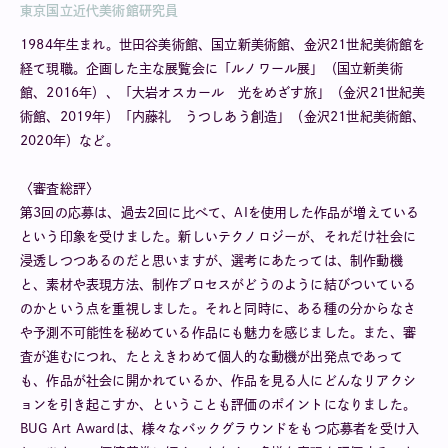
東京国立近代美術館研究員
1984年生まれ。世田谷美術館、国立新美術館、金沢21世紀美術館を
経て現職。企画した主な展覧会に「ルノワール展」（国立新美術
館、2016年）、「大岩オスカール 光をめざす旅」（金沢21世紀美
術館、2019年）「内藤礼 うつしあう創造」（金沢21世紀美術館、
2020年）など。
〈審査総評〉
第3回の応募は、過去2回に比べて、AIを使用した作品が増えている
という印象を受けました。新しいテクノロジーが、それだけ社会に
浸透しつつあるのだと思いますが、選考にあたっては、制作動機
と、素材や表現方法、制作プロセスがどうのように結びついている
のかという点を重視しました。それと同時に、ある種の分からなさ
や予測不可能性を秘めている作品にも魅力を感じました。また、審
査が進むにつれ、たとえきわめて個人的な動機が出発点であって
も、作品が社会に開かれているか、作品を見る人にどんなリアクシ
ョンを引き起こすか、ということも評価のポイントになりました。
BUG Art Awardは、様々なバックグラウンドをもつ応募者を受け入