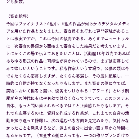
ンも多数。
〈審査総評〉
今回はファイナリスト6組中、5組の作品が何らかのデジタルメディ
アを用いた作品となりました。審査員それぞれに専門領域があるこ
とは事実ですが、これは今回の傾向であり、あくまでニュートラル
に一次審査の書類から面接まで審査をした結果だと考えています。
とにかくこの場で伝えておきたいことは、活動歴10年以内であれば
あらゆる形式の作品に可能性が開かれているので、まずは応募して
みて欲しいということです。私も作家という立場で、公募の類は今
でもたくさん応募しますが、たくさん落選し、その度に絶望し、一
時的に自信が持てなくなったりもします。また審査の側に立てば、
美術において他者と競い、優劣をつけられる「アワード」という制
度が今の時代にもはや有効ではなくなってきていて、このシステム
自体、もっと問い直されるべきでは？と正直感じたりもします。そ
れでも応募するのは、資料を作成する作業が、これまでの自身の活
動を振り返って俯瞰し、次の進むべき方向を見定めたり、気付かな
かったことを発見するなど、過去の自分に出合い直す豊かな時間に
なるからです。（審査する側にとっても、一つの作品プランだけで