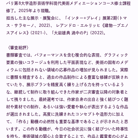
パリ第8大学造形芸術学科現代美術メディエーションコース修士課程
修了。2025年より現職。
担当した主な展示・展覧会に、「インター+プレイ」展第2期(トマ
ス・サラセーノ、2022)、 レアンドロ・エルリッヒ《建物―ブエノ
スアイレス》(2021-)、「大岩雄典 渦中のP」(2022)。
〈審査総評〉
書類審査では、パフォーマンスを含む複合的な表現、グラフィック
要素の強いコラージュを利用した平面表現など、美術の固有のメデ
ィウムに包括されない領域の応募作品の増加が見られました。実際
に書類を精査すると、過去の作品制作による豊富な修練が反映され
ていたり、展示プランを精度高く練り上げる力を持っているよう
な、継続して制作に取り組んできた作家が二次審査以降の対象者と
して残りました。最終選考では、作家自身の出自と強く結びつく題
材や素材での制作、あるいは強い愛着や執心が表出するような作品
が選出されました。高度に洗練されたコンセプトや造形力に加え
て、「作る」動機の必然性も重要な基準であることが示されたと思
います。この作る動機が、今日の社会状況に強く結びついた時事性
を持ち、美術領域の関心と合致することで、作品と鑑賞者の心がよ