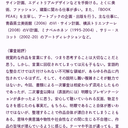
サイン計画、エディトリアルデザインなどを手掛ける。とくに美
術、ファッション、建築に関わる仕事が多い。また、「BOOK
PEAK」を主宰し、アートブックの企画・出版を行う。主な仕事に、
青森県立美術館（2006）のVI・サイン計画、横浜トリエンナーレ
（2008）のVI計画、ミナペルホネン（1995-2004）、サリー・ス
コット（2002-20）のアートディレクションなど。
〈審査総評〉
視覚的な作品を言葉にする、つまり思考することは大切なことだと
思う。しかし、言葉に回収されてしまっては元も子もない。言語的
な整合だけでは片付けられない不可解な領域が、あらゆる作品に内
包されているはずだ。そして、その説明し難い複雑さこそが魅力で
はないか。今回、書類による一次審査は相変わらず混沌としたもの
であったが、二次審査以降は（表面的には）明瞭なプレゼンテーシ
ョンが多かったように思う。安心して聴いていられる反面、物足り
なさを感じたのも事実だ。もちろん、明瞭であること自体が悪いわ
けではないが、整理することで作品自体が漂白されてしまうことも
ある。意味や美意識や物性や社会性などの間に生じる不合理に、作
品の旨味が潜んでいるように感じる。テーマや手法が違っても、言