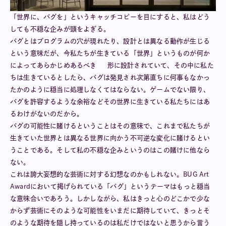
「世界に、バグを」というキャッチコピーを目にすると、私はどう
しても不穏な企みが頭をよぎる。
バグとはプログラムの穴が現れたり、設計とは異なる動作が生じる
という意味だが、今私たちが生きている「世界」というものが何か
によってあらかじめあるべき 形に設計されていて、その中に私た
ちは生きているとしたら、バグは発見され次第直ちに何事もなかっ
たかのように穏当に処理しなくてはならない。ゲームでない限り、
バグを許容するような余裕などその世界に生きている私たちにはあ
るわけがないのだから。
バグの可能性に賭けるということはその意味で、これまで私たちが
生きていた世界とは異なる世界に向かう不可逆な変化に賭けるとい
うことである。そして私の不穏な企みというのはこの賭けに他なら
ない。
これは誇大妄想的な芸術に対する幻想なのかもしれない。BUG Art
Awardにおいて掲げられている「バグ」というテーマはもっと穏当
な意味合いであろう。しかしながら、私はきっと心のどこかで少な
からず芸術にそのような可能性をいまだに期待していて、きっとそ
のような期待を隠し持っているのは私だけではないと思うから言う