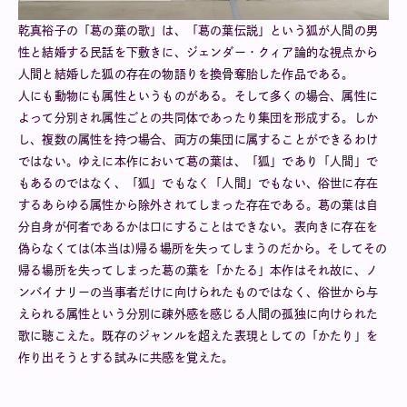
乾真裕子の「葛の葉の歌」は、「葛の葉伝説」という狐が人間の男
性と結婚する民話を下敷きに、ジェンダー・クィア論的な視点から
人間と結婚した狐の存在の物語りを換骨奪胎した作品である。
人にも動物にも属性というものがある。そして多くの場合、属性に
よって分別され属性ごとの共同体であったり集団を形成する。しか
し、複数の属性を持つ場合、両方の集団に属することができるわけ
ではない。ゆえに本作において葛の葉は、「狐」であり「人間」で
もあるのではなく、「狐」でもなく「人間」でもない、俗世に存在
するあらゆる属性から除外されてしまった存在である。葛の葉は自
分自身が何者であるかは口にすることはできない。表向きに存在を
偽らなくては(本当は)帰る場所を失ってしまうのだから。そしてその
帰る場所を失ってしまった葛の葉を「かたる」本作はそれ故に、ノ
ンバイナリーの当事者だけに向けられたものではなく、俗世から与
えられる属性という分別に疎外感を感じる人間の孤独に向けられた
歌に聴こえた。既存のジャンルを超えた表現としての「かたり」を
作り出そうとする試みに共感を覚えた。