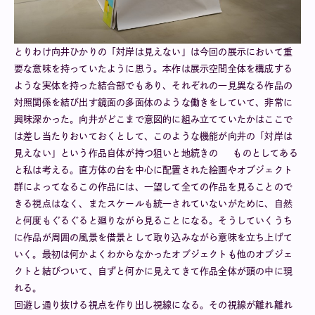
とりわけ向井ひかりの「対岸は見えない」は今回の展示において重
要な意味を持っていたように思う。本作は展示空間全体を構成する
ような実体を持った結合部でもあり、それぞれの一見異なる作品の
対照関係を結び出す鏡面の多面体のような働きをしていて、非常に
興味深かった。向井がどこまで意図的に組み立てていたかはここで
は差し当たりおいておくとして、このような機能が向井の「対岸は
見えない」という作品自体が持つ狙いと地続きの ものとしてある
と私は考える。直方体の台を中心に配置された絵画やオブジェクト
群によってなるこの作品には、一望して全ての作品を見ることので
きる視点はなく、またスケールも統一されていないがために、自然
と何度もぐるぐると廻りながら見ることになる。そうしていくうち
に作品が周囲の風景を借景として取り込みながら意味を立ち上げて
いく。最初は何かよくわからなかったオブジェクトも他のオブジェ
クトと結びついて、自ずと何かに見えてきて作品全体が頭の中に現
れる。
回遊し通り抜ける視点を作り出し視線になる。その視線が離れ離れ