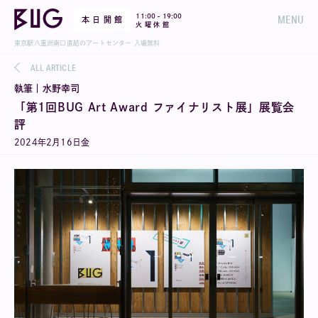
-
11:00
19:00
MENU
本 日 開 館
火 曜 休 館
東京駅八重洲南口直結のアートセンター 入場無料
ALL ARTICLE
執筆｜水野幸司
「第1回BUG Art Award ファイナリスト展」展覧会
評
2024
年
2
月
16
日
金