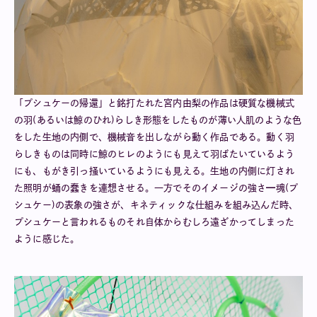
「プシュケーの帰還」と銘打たれた宮内由梨の作品は硬質な機械式
の羽(あるいは鯨のひれ)らしき形態をしたものが薄い人肌のような色
をした生地の内側で、機械音を出しながら動く作品である。動く羽
らしきものは同時に鯨のヒレのようにも見えて羽ばたいているよう
にも、もがき引っ掻いているようにも見える。生地の内側に灯され
た照明が蛹の蠢きを連想させる。一方でそのイメージの強さ━魂(プ
シュケー)の表象の強さが、キネティックな仕組みを組み込んだ時、
プシュケーと言われるものそれ自体からむしろ遠ざかってしまった
ように感じた。