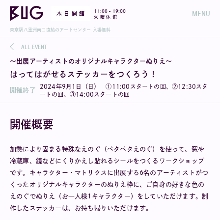
-
11:00
19:00
MENU
本 日 開 館
火 曜 休 館
東京駅八重洲南口直結のアートセンター 入場無料
ALL EVENT
〜出展アーティストのオリジナルキャラクターぬりえ〜
はってはがせるステッカーをつくろう！
2024年9月1日（日） ①11:00スタートの回、②12:30スタ
開催終了
ートの回、③14:00スタートの回
開催概要
加熱により固まる特殊なえのぐ（ペタペタえのぐ）を使って、窓や
冷蔵庫、鏡などにくりかえし貼れるシールをつくるワークショップ
です。キャラクター・マトリクスに出展する6名のアーティストがつ
くったオリジナルキャラクターのぬりえ枠に、ご自身の好きな色の
えのぐでぬりえ（お一人様1キャラクター）をしていただけます。制
作したステッカーは、お持ち帰りいただけます。