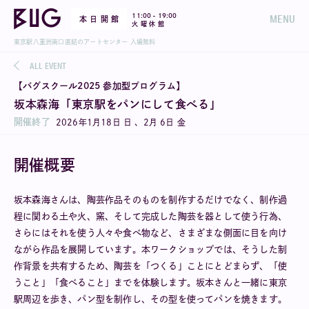
-
11:00
19:00
MENU
本 日 開 館
火 曜 休 館
東京駅八重洲南口直結のアートセンター 入場無料
ALL EVENT
【バグスクール2025 参加型プログラム】
坂本森海「東京駅をパンにして食べる」
開催終了
2026年1月18日 日 、2月 6日 金
開催概要
坂本森海さんは、陶芸作品そのものを制作するだけでなく、制作過
程に関わる土や火、窯、そして完成した陶芸を器として使う行為、
さらにはそれを使う人々や食べ物など、さまざまな側面に目を向け
ながら作品を展開しています。本ワークショップでは、そうした制
作背景を共有するため、陶芸を「つくる」ことにとどまらず、「使
うこと」「食べること」までを体験します。坂本さんと一緒に東京
駅周辺を歩き、パン型を制作し、その型を使ってパンを焼きます。