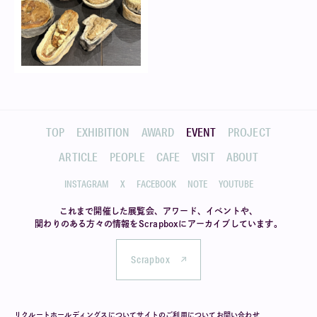
TOP
EXHIBITION
AWARD
EVENT
PROJECT
ARTICLE
PEOPLE
CAFE
VISIT
ABOUT
INSTAGRAM
X
FACEBOOK
NOTE
YOUTUBE
これまで開催した展覧会、アワード、イベントや、
関わりのある方々の情報を
Scrapboxにアーカイブしています。
Scrapbox
リクルートホールディングスについて
サイトのご利用について
お問い合わせ