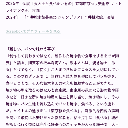
2025年 個展「火と土と食べたいもの」京都市京セラ美術館 ザ・ト
ライアングル、京都
2024年 「半井桃水館芸術祭 シャンデリア」半井桃水館、長崎
Scrapboxでプロフィールを見る
「難しい」パンで味わう喜び
「制作して終わりではなく、制作した焼き物で食事をするまでが陶
芸」と語る、陶芸家の坂本森海さん。坂本さんは、焼き物を「作
る」だけでなく、「使う」ことまで含めたプロセスを大切にしてい
る。このプログラムでは、制作した焼き物を型にしてパンを焼き、
食べることで、そんな坂本さんの考えを体験することができた。
焼き物の型を取るのはなんと東京駅。東京駅の気になる形の物や窪
みなど、好きな所に焼き物用の粘土を押し当て、焼き物にし、その
焼き物にパン生地を流し込んでパンを焼き、食べる、という流れ
だ。タイトルの通り正に「東京駅を食べる」。刺激的な内容の詳細
を聞いて最初は不安げだった参加者も、粘土片手に「食べる」場所
を探しに行く頃には完全に好奇心のスイッチが入った様子で、人目