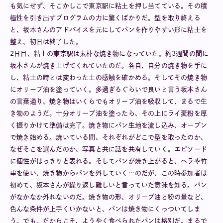
も気にせず、そこかしこで東京駅に粘土を押し当てている。その積
極性を引き出すプログラムの力に驚くばかりだ。型を取り終える
と、坂本さんのアドバイスを元にしてパンを作りやすい形に粘土を
整え、初日は終了した。
2日目、粘土の東京駅は素朴な焼き物になっていた。約3週間の間に
坂本さんが焼き上げてくれていたのだ。各自、自分の焼き物を手に
し、粘土の時とは変わった土の感触を確かめる。そしてその焼き物
にオリーブ油を塗っていく。多過ぎるぐらいで良いと言う坂本さん
の言葉通り、焼き物はいくらでもオリーブ油を吸収して、まるで生
き物のようだ。十分オリーブ油を塗ったら、その上にライ麦粉を厚
く振りかけて準備は完了。焼き物にパン生地を流し込み、オーブン
で焼き始める。焼いている間、それぞれがどこで型を取ったのか、
なぜそこを選んだのか、写真と共に話を共有していく。エピソード
に個性がはっきりと表れる。そしてパンが焼き上がると、ヘラや竹
串を使い、焼き物からパンを外していく…のだが、この時参加者は
初めて、坂本さんが繰り返し難しいと言っていた意味を知る。パン
がなかなか外れないのだ。焼き物の形、オリーブ油と粉の量など、
色んな条件が上手くいかないと、パンは焼き物にくっついてしま
う。でも、だからこそ、ようやく食べられたパンは格別だ。まるで