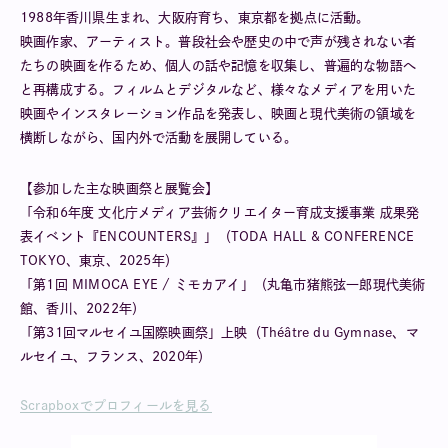
1988年香川県生まれ、大阪府育ち、東京都を拠点に活動。
映画作家、アーティスト。普段社会や歴史の中で声が残されない者
たちの映画を作るため、個人の話や記憶を収集し、普遍的な物語へ
と再構成する。フィルムとデジタルなど、様々なメディアを用いた
映画やインスタレーション作品を発表し、映画と現代美術の領域を
横断しながら、国内外で活動を展開している。
【参加した主な映画祭と展覧会】
「令和6年度 文化庁メディア芸術クリエイター育成支援事業 成果発
表イベント『ENCOUNTERS』」（TODA HALL & CONFERENCE
TOKYO、東京、2025年）
「第1回 MIMOCA EYE / ミモカアイ」（丸亀市猪熊弦一郎現代美術
館、香川、2022年）
「第31回マルセイユ国際映画祭」上映（Théâtre du Gymnase、マ
ルセイユ、フランス、2020年）
Scrapboxでプロフィールを見る