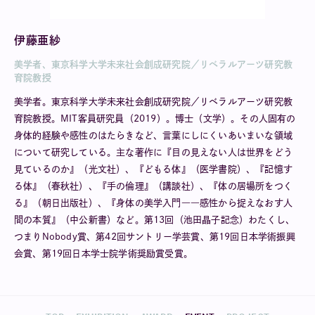
伊藤亜紗
美学者、東京科学大学未来社会創成研究院／リベラルアーツ研究教
育院教授
美学者。東京科学大学未来社会創成研究院／リベラルアーツ研究教
育院教授。MIT客員研究員（2019）。博士（文学）。その人固有の
身体的経験や感性のはたらきなど、言葉にしにくいあいまいな領域
について研究している。主な著作に『目の見えない人は世界をどう
見ているのか』（光文社）、『どもる体』（医学書院）、『記憶す
る体』（春秋社）、『手の倫理』（講談社）、『体の居場所をつく
る』（朝日出版社）、『身体の美学入門――感性から捉えなおす人
間の本質』（中公新書）など。第13回（池田晶子記念）わたくし、
つまりNobody賞、第42回サントリー学芸賞、第19回日本学術振興
会賞、第19回日本学士院学術奨励賞受賞。