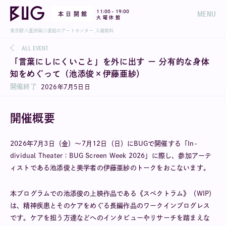
-
11:00
19:00
MENU
本 日 開 館
火 曜 休 館
東京駅八重洲南口直結のアートセンター 入場無料
ALL EVENT
「言葉にしにくいこと」を外に出す ー 分有的な身体
知をめぐって（池添俊×伊藤亜紗）
開催終了
2026
年
7
月
5
日
日
開催概要
2026年7月3日（金）〜7月12日（日）にBUGで開催する「In-
dividual Theater：BUG Screen Week 2026」に際し、参加アーテ
ィストである池添俊と美学者の伊藤亜紗のトークをおこないます。
本プログラムでの池添俊の上映作品である《スペクトラム》（WIP）
は、精神疾患とそのケアをめぐる長編作品のワークインプログレス
です。ケアを担う方達などへのインタビューやリサーチを踏まえな