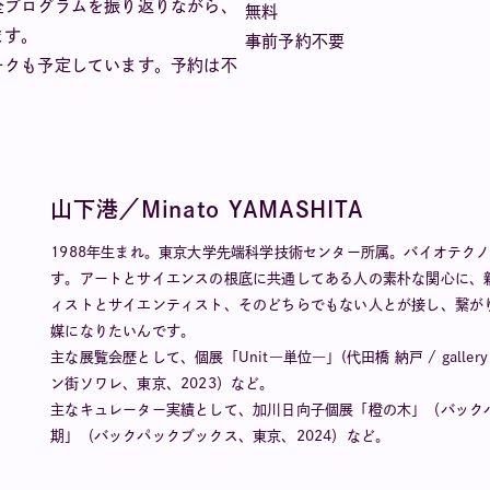
全プログラムを振り返りながら、
無料
ます。
事前予約不要
ークも予定しています。予約は不
山下港／Minato YAMASHITA
1988年生まれ。東京大学先端科学技術センター所属。バイオテク
す。アートとサイエンスの根底に共通してある人の素朴な関心に、
ィストとサイエンティスト、そのどちらでもない人とが接し、繋が
媒になりたいんです。
主な展覧会歴として、個展「Unit―単位―」(代田橋 納戸 / galle
ン街ソワレ、東京、2023）など。
主なキュレーター実績として、加川日向子個展「橙の木」（バックパッ
期」（バックパックブックス、東京、2024）など。