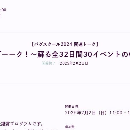
:00
館
【バグスクール2024 関連トーク】
灯ーーク！～蘇る全32日間30イベントの
開催終了
2025
年
2
月
2
日
日
開催日時
2025年2月2日（日）11:00 – 1
た鑑賞プログラムです。
参加費