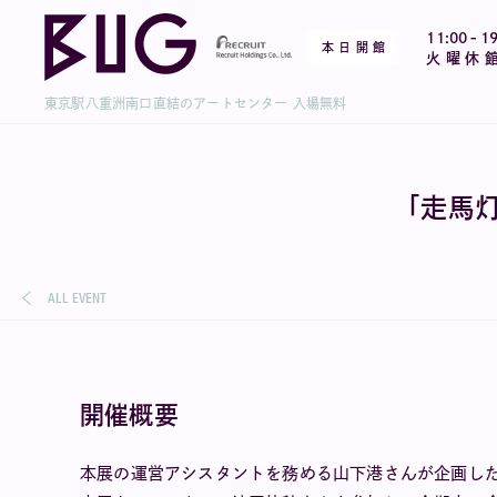
-
11:00
19
本 日 開 館
火 曜 休 
東京駅八重洲南口直結のアートセンター 入場無料
「走馬
ALL EVENT
開催概要
本展の運営アシスタントを務める山下港さんが企画し