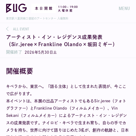
-
11:00
19:00
MENU
本 日 開 館
火 曜 休 館
東京駅八重洲南口直結のアートセンター 入場無料
ALL EVENT
アーティスト・イン・レジデンス成果発表
（Sir.jeree×Frankline Olando×坂田ミギー）
開催終了
2026
年
5
月
30
日
土
開催概要
キベラから、東京へ。「語る主体」として生まれた表現が、今ここ
で広がります。
本イベントは、本展の出品アーティストでもあるSir.jeree（フォト
グラファー）とFrankline Olando（フィルムメイカー）、Vin
Sekani（フィルムメイカー）によるアーティスト・イン・レジデン
スの成果発表です。ナイロビ・キベラで生まれ育ち、自らの手でカ
メラを持ち、世界に向けて語りはじめた3名が、創作の軌跡と、日本