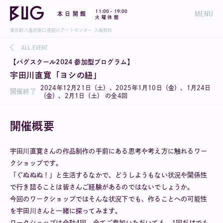
-
11:00
19:00
MENU
本 日 開 館
火 曜 休 館
東京駅八重洲南口直結のアートセンター 入場無料
ALL EVENT
【バグスクール2024 参加型プログラム】
宇田川直寛「ヨシの紐」
2024年12月21日（土）、2025年1月10日（金）、1月24日
開催終了
（金）、2月1日（土） の全4回
開催概要
宇田川直寛さんの作品制作の手前にある思考や考え方に触れるワー
クショップです。
「ぐぬぬぬ！」と生活するなかで、どうしようもない状況や関係性
で行き詰ることは皆さんご経験があるのではないでしょうか。
今回のワークショップではそんな状況下でも、作ることへの可能性
を宇田川さんと一緒に探ってみます。
ワークショップは合計4回。全てご参加いただいても、1回だけでも