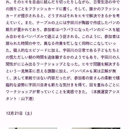
れ、そのヒモを自由に結んだり切ったりしながら、日常生活の中で
の困りごとをフラッシュカードに書く。そして、誰かのフラッシュ
カードが提示されると、どうすればそれをヒモで解決できるかを考
えていく。また、テーブルの上には宇田川が陶器で作成したパンの
断片が置かれており、参加者はバラバラになったパンのピースを組
み合わせるパンパズルで遊ぶよう促される。このように、参加者は
限られた時間の中で、異なる作業を忙しなく同時にこなしていっ
た。個人的なエピソードに加え、宇田川の日常である子どもたちと
の慌ただしい朝の時間を追体験するかのようでもあり、宇田川の人
間性がにじみ出るワークショップとなった。ヒモで問題を解決する
という一見無茶に思える課題に加え、パンパズルも実は正解が無
く、決して単純ではない内容だったが、参加者の皆さんの柔軟で積
極的な姿勢に宇田川自身も新たな気付きを得て、回を重ねるごとに
ワークショップが育っていくことを実感できた。（本展運営アシス
タント：山下港）
12月21日（土）