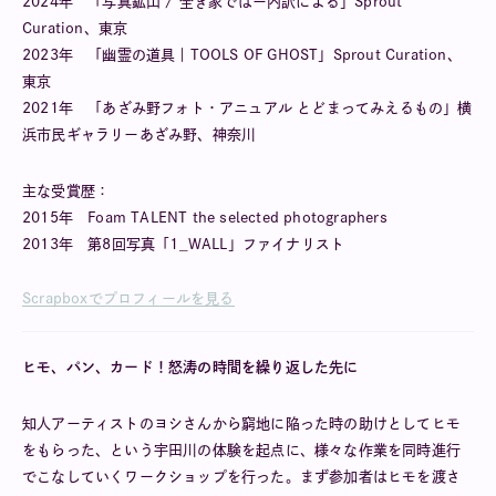
2024年 「写真鉱山 / 全き家ではー内訳による」Sprout
Curation、東京
2023年 「幽霊の道具｜TOOLS OF GHOST」Sprout Curation、
東京
2021年 「あざみ野フォト・アニュアル とどまってみえるもの」横
浜市民ギャラリーあざみ野、神奈川
主な受賞歴：
2015年 Foam TALENT the selected photographers
2013年 第8回写真「1_WALL」ファイナリスト
Scrapboxでプロフィールを見る
ヒモ、パン、カード！怒涛の時間を繰り返した先に
知人アーティストのヨシさんから窮地に陥った時の助けとしてヒモ
をもらった、という宇田川の体験を起点に、様々な作業を同時進行
でこなしていくワークショップを行った。まず参加者はヒモを渡さ