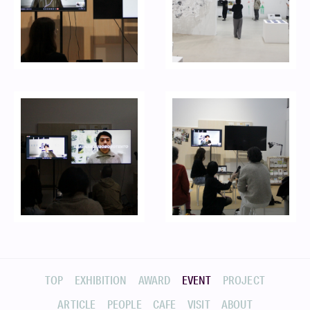
TOP
EXHIBITION
AWARD
EVENT
PROJECT
ARTICLE
PEOPLE
CAFE
VISIT
ABOUT