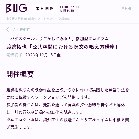
-
11:00
19:00
MENU
本 日 開 館
火 曜 休 館
東京駅八重洲南口直結のアートセンター 入場無料
ALL EVENT
「バグスクール：うごかしてみる！」参加型プログラム
渡邊拓也「公共空間における呪文の唱え方講座」
開催終了
2023
年
12
月
15
日
金
開催概要
渡邊拓也さんの映像作品を上映、さらに作中で実践した発話手法を
実際に体験するワークショップを開催します。
参加者の皆さんは、発話を通して言葉の持つ意味や音などを解体
し、別の意味や印象への転化を試みます。
※本プログラムは、海外在住の渡邊さんとリアルタイムに中継を繋
ぎ実施します。