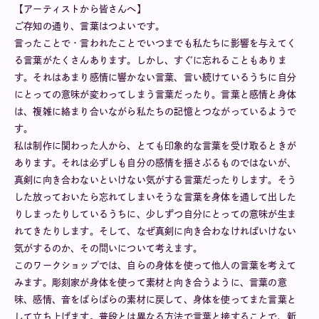
【アーティストから皆さんへ】
ご存知の通り、言葉はつよいです。
言ったことで・言われたことでいつまでも私たちに影響を与えてく
る言葉がたくさんあります。しかし、すぐに忘れることもありま
す。それはあまり感情に響かない言葉、言い続けているうちに自分
にとっての意味が変わってしまう言葉だったり。言葉と感情と身体
は、複雑に絡まり合いながら私たちの記憶とつながっているようで
す。
私は制作に関わった人から、とても印象的な言葉を受け取るときが
あります。それは必ずしも自分の感情を揺さぶるものではないが、
真剣に向き合わないといけない気がする言葉だったりします。そう
した放っておいたら忘れてしまいそうな言葉を身体を通して出した
りしまったりしているうちに、少しずつ自分にとっての意味が生ま
れてきたりします。そして、なぜ真剣に向き合わなければいけない
気がするのか、その問いについて考えます。
このワークショップでは、自らの身体を使って他人の言葉を考えて
みます。彫刻家が身体を使って素材と向き合うように、言葉の意
味、感情、音をばらばらの素材に戻して、身体を使ってまた言葉と
して立ち上げます。普段とは異なる方法で言葉と接することで、新