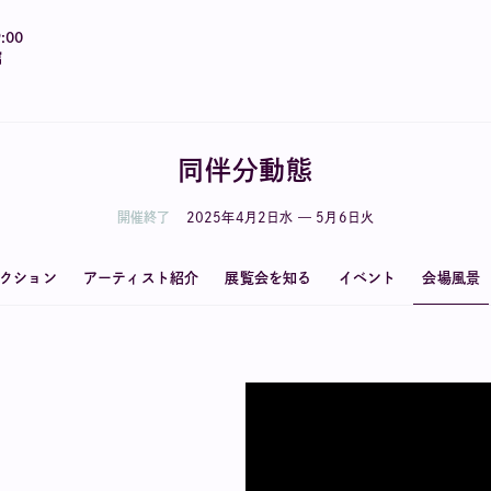
:00
館
同伴分動態
開催終了
2025
年
4
月
2
日
水
—
5
月
6
日
火
クション
アーティスト紹介
展覧会を知る
イベント
会場風景