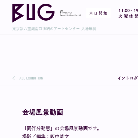
-
11:00
19
本 日 開 館
火 曜 休 
東京駅八重洲南口直結のアートセンター 入場無料
ALL EXHIBITION
イントロダ
会場風景動画
「同伴分動態」の会場風景動画です。
撮影／編集：阪中隆文