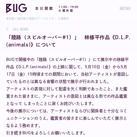
-
11:00
19:00
MENU
本 日 開 館
火 曜 休 館
東京駅八重洲南口直結のアートセンター 入場無料
ALL NEWS
「陸路（スピルオーバー#1）」 林修平作品《D.L.P.
(animals)》について
BUGで開催中の「陸路（スピルオーバー#1）」にて展示中の林修平
作品《D.L.P.(animals)》の上映に関して、5月10日（金）から5月
17日（金）15時頃までの期間において、当初アーティストが意図し
ていたものとは異なる音響の状態で展示が行われました。
アーティストの表現に対して配慮を欠く判断であったこと、また鑑
賞された皆さまに、アーティストの意図とは異なる形での作品鑑賞
となって しまったことに深くお詫びいたします。
今後の展示については、アーティストならびに関係者と十分なコミ
ュニケーションのうえ、鑑賞者の皆さまに楽しんでいただく展示と
なるよう務めます。
引き続きBUGをよろしくお願いいたします。