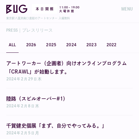
-
11:00
19:00
MENU
本 日 開 館
火 曜 休 館
東京駅八重洲南口直結のアートセンター 入場無料
PRESS｜プレスリリース
ALL
2026
2025
2024
2023
2022
アートワーカー（企画者）向けオンラインプログラム
「CRAWL」が始動します。
2024
2
29
木
年
月
日
陸路（スピルオーバー#1）
2024
2
8
木
年
月
日
千賀健史個展「まず、自分でやってみる。」
2024
2
5
月
年
月
日