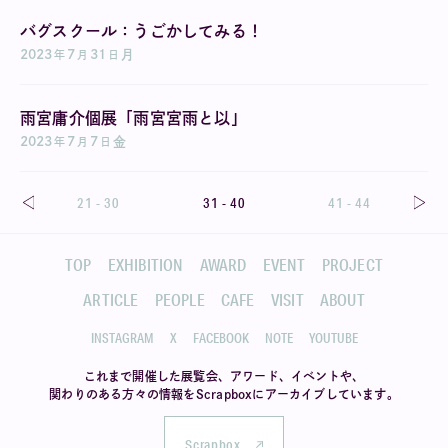
バグスクール：うごかしてみる！
2023
7
31
月
年
月
日
雨宮庸介個展「雨宮宮雨と以」
2023
7
7
金
年
月
日
21 - 30
31 - 40
41 - 44
TOP
EXHIBITION
AWARD
EVENT
PROJECT
ARTICLE
PEOPLE
CAFE
VISIT
ABOUT
INSTAGRAM
X
FACEBOOK
NOTE
YOUTUBE
これまで開催した展覧会、アワード、イベントや、
関わりのある方々の情報を
Scrapboxにアーカイブしています。
Scrapbox