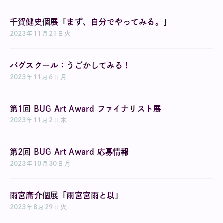
千賀健史個展「まず、自分でやってみる。」
2023
11
21
火
年
月
日
バグスクール：うごかしてみる！
2023
11
6
月
年
月
日
第1回 BUG Art Award ファイナリスト展
2023
11
2
木
年
月
日
第2回 BUG Art Award 応募情報
2023
10
30
月
年
月
日
雨宮庸介個展「雨宮宮雨と以」
2023
8
29
火
年
月
日