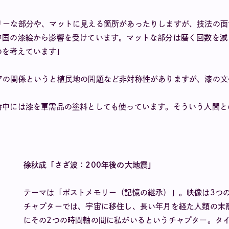
リーな部分や、マットに見える箇所があったりしますが、技法の
中国の漆絵から影響を受けています。マットな部分は磨く回数を
のを考えています」
アの関係というと植民地の問題など非対称性がありますが、漆の
時中には漆を軍需品の塗料としても使っています。そういう人間
徐秋成「さざ波：200年後の大地震」
テーマは「ポストメモリー（記憶の継承）」。映像は3つ
チャプターでは、宇宙に移住し、長い年月を経た人類の末
にその2つの時間軸の間に私がいるというチャプター。タ