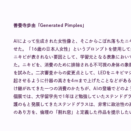
善養寺歩由「Generated Pimples」
AIによって生成された女性像と、そこからこぼれ落ちた
せた。「16歳の日本人女性」というプロンプトを使用し
ニキビが表されない要因として、学習元となる表象におい
た。ニキビを、消費のために排除される不可視の身体の象
を試みた。二次審査からの変更点として、LEDをニキビマ
起させるように什器の高さを4mまで上げたことなどがあ
け継がれてきた一つの消費のかたちが、AIの登場でどのよ
個展では、大学留学先で1年ほど勉強していたステンドグ
護のもと発展してきたステンドグラスは、非常に政治性の
のあり方を、倫理の「割れ窓」と定義した作品を提示した