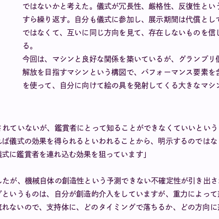
ではないかと考えた。儀式が冗長性、厳格性、反復性とい
すら繰り返す。自分も儀式に参加し、展示期間は代償とし
ではなくて、互いに同じ方向を見て、存在しないものを信
る。
今回は、マシンと良好な関係を築いているが、グランプリ
解放を目指すマシンという構図で、パフォーマンス要素を
を使って、自分に向けて絵の具を発射してくる大きなマシ
されていないが、鑑賞者にとって知ることができなくていいという
れば儀式の効果を得られるといわれることから、明示するのでは
儀式に鑑賞者を連れ込む効果を狙っています」
したが、機械自体の創造性という予測できない不確定性が引き出
グというものは、自分が創造的介入をしていますが、重力によっ
流れないので、支持体に、どのタイミングで落ちるか、どの方向に