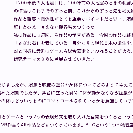
「200年後の大地震」は、100年前の大地震のときの朝
の作品はこれまでのずっと前、これからのずっと先を考え
作品と観客の関係性がとても重要なポイントだと思い、演劇
壁」と捉え、見えない観客席をつくった。
私の作品には毎回、次作品の予告がある。今回の作品の終
「さざれ石」を表している。自分なりの現代日本の誕生や
劇と同様に最近はゲームも総合芸術といわれることがある
研究テーマをさらに発展させていきたい。
感じましたが、演劇と映像の空間や身体についてどのように考えて
始めた演劇でしたが、舞台に立った瞬間に体が動かなくなる経験
分の体はどういうものにコントロールされているかを意識していま
劇とゲームという2つの表現形式を取り入れた空間をつくるという
、VR作品やAR作品などもつくっています。BUGという1つの物