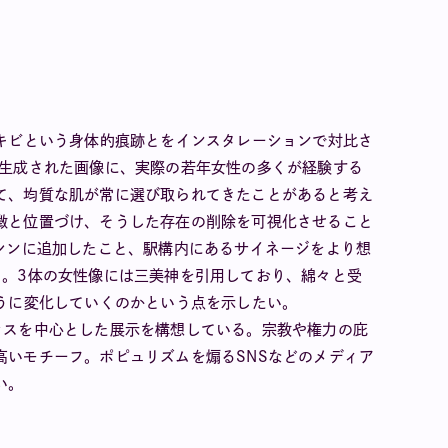
ニキビという身体的痕跡とをインスタレーションで対比さ
て生成された画像に、実際の若年女性の多くが経験する
て、均質な肌が常に選び取られてきたことがあると考え
徴と位置づけ、そうした存在の削除を可視化させること
シンに追加したこと、駅構内にあるサイネージをより想
る。3体の女性像には三美神を引用しており、綿々と受
うに変化していくのかという点を示したい。
ラスを中心とした展示を構想している。宗教や権力の庇
高いモチーフ。ポピュリズムを煽るSNSなどのメディア
い。