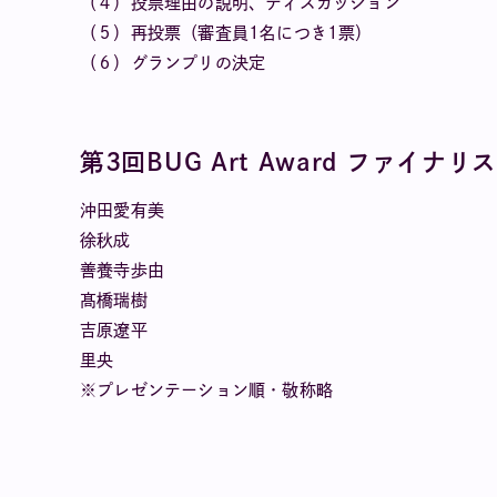
（４）投票理由の説明、ディスカッション
（５）再投票（審査員1名につき1票）
（６）グランプリの決定
第3回BUG Art Award ファイナリ
沖田愛有美
徐秋成
善養寺歩由
髙橋瑞樹
吉原遼平
里央
※プレゼンテーション順・敬称略