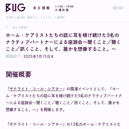
-
11:00
19:00
MENU
本 日 開 館
火 曜 休 館
東京駅八重洲南口直結のアートセンター 入場無料
ALL EVENT
ホーム・ケアリストたちの話に耳を傾け続けた5名の
ナラティブパートナーによる座談会〜聞くこと／聴く
こと／訊くこと、そして、誰かを想像すること。〜
開催終了
2025
年
7
月
15
日
火
開催概要
「
サテライト・コール・シアター
」の関連イベントとして、「ホー
ム・ケアリストたちの話に耳を傾け続けた5名のナラティブパートナ
ーによる座談会〜聞くこと／聴くこと／訊くこと、そして、誰かを
想像すること。〜」を開催します。
「サテライト・コール・シアター」の12名のホーム・ケアリストた