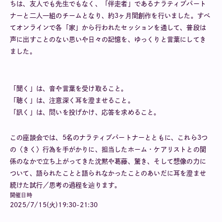
ちは、友人でも先生でもなく、「伴走者」であるナラティブパート
ナーと二人一組のチームとなり、約3ヶ月間創作を行いました。すべ
てオンラインで各「家」から行われたセッションを通して、普段は
声に出すことのない思いや日々の記憶を、ゆっくりと言葉にしてき
ました。
「聞く」は、音や言葉を受け取ること。
「聴く」は、注意深く耳を澄ませること。
「訊く」は、問いを投げかけ、応答を求めること。
この座談会では、5名のナラティブパートナーとともに、これら3つ
の〈きく〉行為を手がかりに、担当したホーム・ケアリストとの関
係のなかで立ち上がってきた沈黙や葛藤、驚き、そして想像の力に
ついて、語られたことと語られなかったことのあいだに耳を澄ませ
続けた試行／思考の過程を辿ります。
開催日時
2025/7/15(火)19:30-21:30