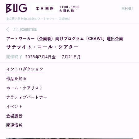
-
11:00
19:00
MENU
本 日 開 館
火 曜 休 館
東京駅八重洲南口直結のアートセンター 入場無料
ALL EXHIBITION
アートワーカー（企画者）向けプログラム「CRAWL」選出企画
サテライト・コール・シアター
開催終了
2025
年
7
月
4
日
金
—
7
月
21
日
月
イントロダクション
作品を知る
ホーム・ケアリスト
ナラティブパートナー
イベント
会場風景
関連情報