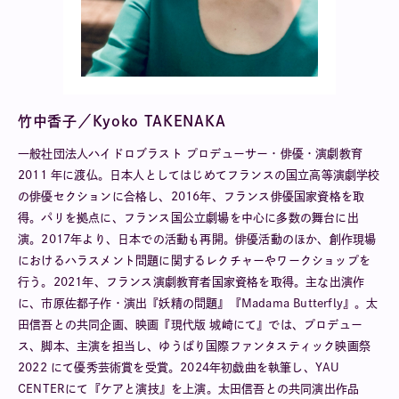
竹中香子／Kyoko TAKENAKA
一般社団法人ハイドロブラスト プロデューサー・俳優・演劇教育
2011 年に渡仏。日本人としてはじめてフランスの国立高等演劇学校
の俳優セクションに合格し、2016年、フランス俳優国家資格を取
得。パリを拠点に、フランス国公立劇場を中心に多数の舞台に出
演。2017年より、日本での活動も再開。俳優活動のほか、創作現場
におけるハラスメント問題に関するレクチャーやワークショップを
行う。2021年、フランス演劇教育者国家資格を取得。主な出演作
に、市原佐都子作・演出『妖精の問題』『Madama Butterfly』。太
田信吾との共同企画、映画『現代版 城崎にて』では、プロデュー
ス、脚本、主演を担当し、ゆうばり国際ファンタスティック映画祭
2022 にて優秀芸術賞を受賞。2024年初戯曲を執筆し、YAU
CENTERにて『ケアと演技』を上演。太田信吾との共同演出作品