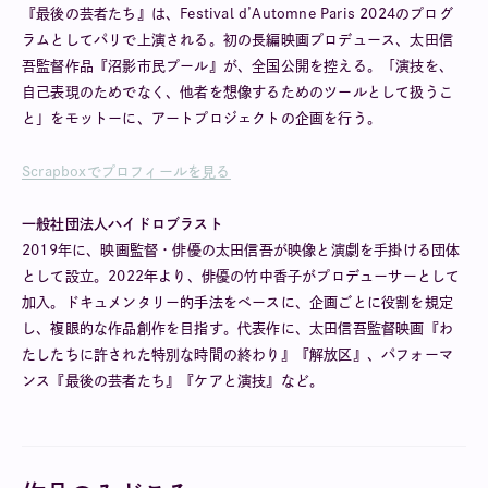
『最後の芸者たち』は、Festival d’Automne Paris 2024のプログ
ラムとしてパリで上演される。初の長編映画プロデュース、太田信
吾監督作品『沼影市民プール』が、全国公開を控える。「演技を、
自己表現のためでなく、他者を想像するためのツールとして扱うこ
と」をモットーに、アートプロジェクトの企画を行う。
Scrapboxでプロフィールを見る
一般社団法人ハイドロブラスト
2019年に、映画監督・俳優の太田信吾が映像と演劇を手掛ける団体
として設立。2022年より、俳優の竹中香子がプロデューサーとして
加入。ドキュメンタリー的手法をベースに、企画ごとに役割を規定
し、複眼的な作品創作を目指す。代表作に、太田信吾監督映画『わ
たしたちに許された特別な時間の終わり』『解放区』、パフォーマ
ンス『最後の芸者たち』『ケアと演技』など。