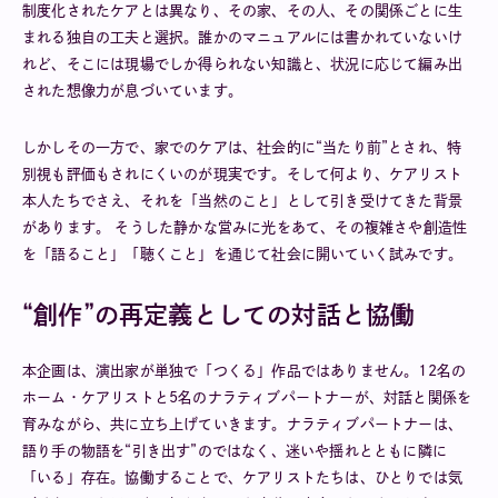
制度化されたケアとは異なり、その家、その人、その関係ごとに生
まれる独自の工夫と選択。誰かのマニュアルには書かれていないけ
れど、そこには現場でしか得られない知識と、状況に応じて編み出
された想像力が息づいています。
しかしその一方で、家でのケアは、社会的に“当たり前”とされ、特
別視も評価もされにくいのが現実です。そして何より、ケアリスト
本人たちでさえ、それを「当然のこと」として引き受けてきた背景
があります。 そうした静かな営みに光をあて、その複雑さや創造性
を「語ること」「聴くこと」を通じて社会に開いていく試みです。
“創作”の再定義としての対話と協働
本企画は、演出家が単独で「つくる」作品ではありません。12名の
ホーム・ケアリストと5名のナラティブパートナーが、対話と関係を
育みながら、共に立ち上げていきます。ナラティブパートナーは、
語り手の物語を“引き出す”のではなく、迷いや揺れとともに隣に
「いる」存在。協働することで、ケアリストたちは、ひとりでは気