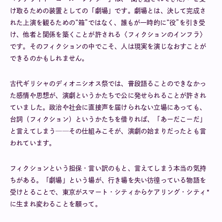
け取るための装置としての「劇場」です。劇場とは、決して完成さ
れた上演を観るための“箱”ではなく、誰もが一時的に“役”を引き受
け、他者と関係を築くことが許される〈フィクションのインフラ〉
です。そのフィクションの中でこそ、人は現実を演じなおすことが
できるのかもしれません。
古代ギリシャのディオニシオス祭では、普段語ることのできなかっ
た感情や思想が、演劇というかたちで公に発せられることが許され
ていました。政治や社会に直接声を届けられない立場にあっても、
台詞（フィクション）というかたちを借りれば、「あーだこーだ」
と言えてしまう──その仕組みこそが、演劇の始まりだったとも言
われています。
フィクションという担保・言い訳のもと、言えてしまう本当の気持
ちがある。「劇場」という場が、行き場を失い彷徨っている物語を
受けとることで、東京がスマート・シティからケアリング・シティ
*
に生まれ変わることを願って。