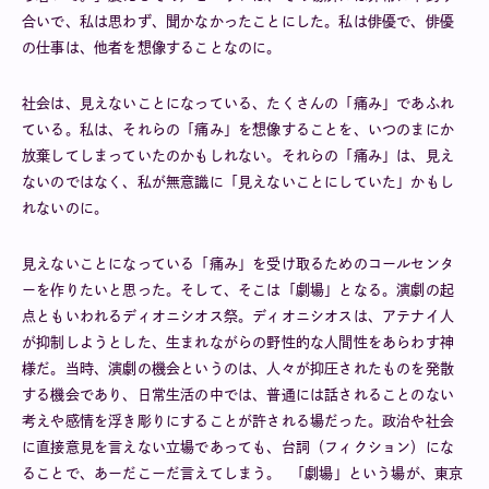
合いで、私は思わず、聞かなかったことにした。私は俳優で、俳優
の仕事は、他者を想像することなのに。
社会は、見えないことになっている、たくさんの「痛み」であふれ
ている。私は、それらの「痛み」を想像することを、いつのまにか
放棄してしまっていたのかもしれない。それらの「痛み」は、見え
ないのではなく、私が無意識に「見えないことにしていた」かもし
れないのに。
見えないことになっている「痛み」を受け取るためのコールセンタ
ーを作りたいと思った。そして、そこは「劇場」となる。演劇の起
点ともいわれるディオニシオス祭。ディオニシオスは、アテナイ人
が抑制しようとした、生まれながらの野性的な人間性をあらわす神
様だ。当時、演劇の機会というのは、人々が抑圧されたものを発散
する機会であり、日常生活の中では、普通には話されることのない
考えや感情を浮き彫りにすることが許される場だった。政治や社会
に直接意見を言えない立場であっても、台詞（フィクション）にな
ることで、あーだこーだ言えてしまう。 「劇場」という場が、東京