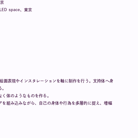
東京
ITLED space、東京
。絵画表現やインスタレーションを軸に制作を行う。支持体へ身
る。
なく体のようなものを作る。
アを組み込みながら、自己の身体や行為を多層的に捉え、増幅