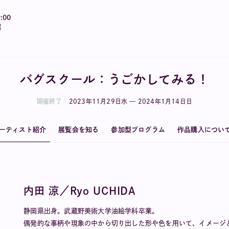
:00
館
バグスクール：うごかしてみる！
開催終了
2023
年
11
月
29
日
水
—
2024
年
1
月
14
日
日
ーティスト紹介
展覧会を知る
参加型プログラム
作品購入につい
内田 涼／Ryo UCHIDA
静岡県出身。武蔵野美術大学油絵学科卒業。
偶発的な事柄や現象の中から切り出した形や色を用いて、イメージ