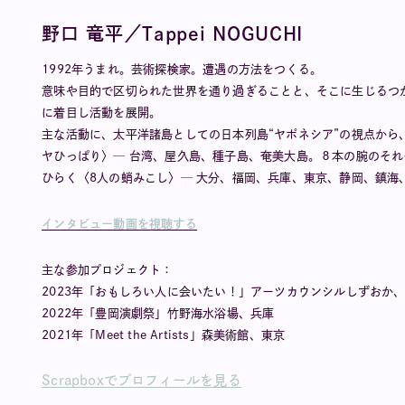
野口 竜平／Tappei NOGUCHI
1992年うまれ。芸術探検家。遭遇の方法をつくる。
意味や目的で区切られた世界を通り過ぎることと、そこに生じるつか
に着目し活動を展開。
主な活動に、太平洋諸島としての日本列島“ヤポネシア”の視点か
ヤひっぱり〉─ 台湾、屋久島、種子島、奄美大島。８本の腕のそれ
ひらく〈8人の蛸みこし〉─ 大分、福岡、兵庫、東京、静岡、鎮海
インタビュー動画を視聴する
主な参加プロジェクト：
2023年「おもしろい人に会いたい！」アーツカウンシルしずおか
2022年「豊岡演劇祭」竹野海水浴場、兵庫
2021年「Meet the Artists」森美術館、東京
Scrapboxでプロフィールを見る