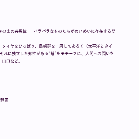
のまの共異体 ─ バラバラなものたちがめいめいに存在する間
ら、タイヤをひっぱり、島嶼群を一周してあるく〈太平洋とタイ
ぞれに独立した知性がある“蛸”をモチーフに、人間への問いを
、山口など。
、静岡