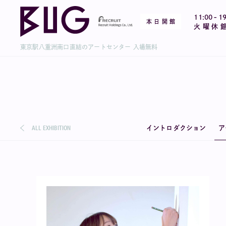
-
11:00
19
本 日 開 館
火 曜 休 
東京駅八重洲南口直結のアートセンター 入場無料
ALL EXHIBITION
イントロダクション
ア