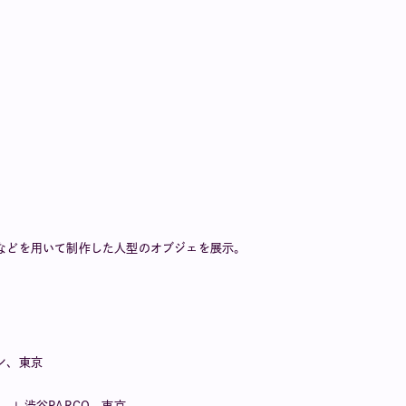
などを用いて制作した人型のオブジェを展示。
デン、東京
える。」渋谷PARCO、東京