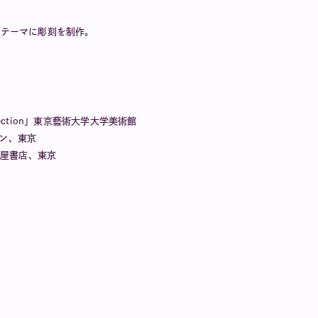
をテーマに彫刻を制作。
erfection」東京藝術大学大学美術館
デン、東京
銀座蔦屋書店、東京