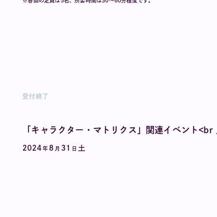
※各回の定員は5名、所要時間は30〜60分程度です。
受付終了
「キャラクター・マトリクス」関連イベント<br 
2024
8
31
土
年
月
日