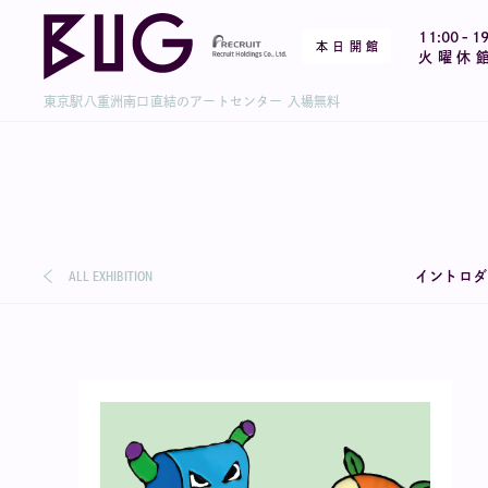
-
11:00
19
本 日 開 館
火 曜 休 
東京駅八重洲南口直結のアートセンター 入場無料
ALL EXHIBITION
イントロダ