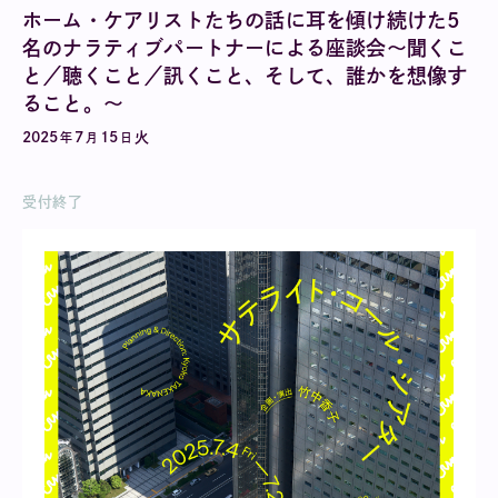
ホーム・ケアリストたちの話に耳を傾け続けた5
名のナラティブパートナーによる座談会〜聞くこ
と／聴くこと／訊くこと、そして、誰かを想像す
ること。〜
2025
7
15
火
年
月
日
受付終了