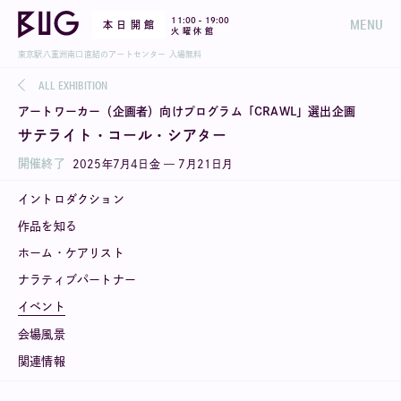
-
11:00
19:00
MENU
本 日 開 館
火 曜 休 館
東京駅八重洲南口直結のアートセンター 入場無料
ALL EXHIBITION
アートワーカー（企画者）向けプログラム「CRAWL」選出企画
サテライト・コール・シアター
開催終了
2025
年
7
月
4
日
金
—
7
月
21
日
月
イントロダクション
作品を知る
ホーム・ケアリスト
ナラティブパートナー
イベント
会場風景
関連情報