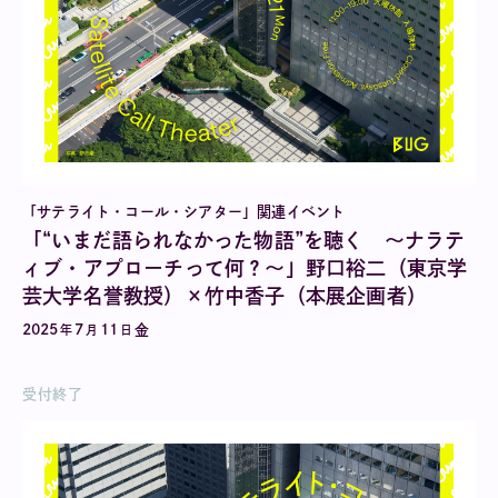
「サテライト・コール・シアター」関連イベント
「“いまだ語られなかった物語”を聴く 〜ナラテ
ィブ・アプローチって何？〜」野口裕二（東京学
芸大学名誉教授）×竹中香子（本展企画者）
2025
7
11
金
年
月
日
受付終了