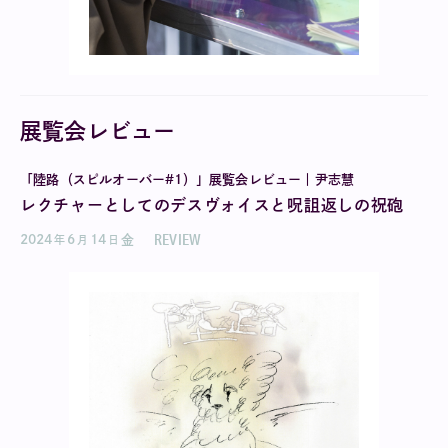
展覧会レビュー
「陸路（スピルオーバー#1）」展覧会レビュー｜尹志慧
レクチャーとしてのデスヴォイスと呪詛返しの祝砲
REVIEW
2024
6
14
金
年
月
日