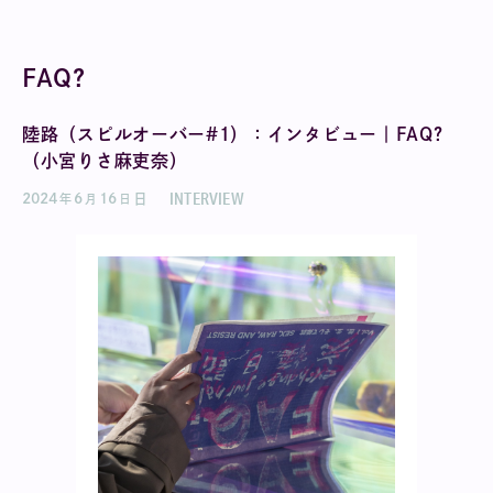
FAQ?
陸路（スピルオーバー#1）：インタビュー｜FAQ?
（小宮りさ麻吏奈）
INTERVIEW
2024
6
16
日
年
月
日