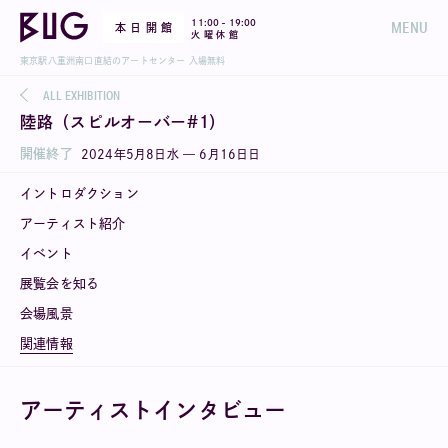
-
11:00
19:00
MENU
本 日 開 館
火 曜 休 館
東京駅八重洲南口直結のアートセンター 入場無料
ALL EXHIBITION
陸路（スピルオーバー#1）
開催終了
2024
年
5
月
8
日
水
—
6
月
16
日
日
イントロダクション
アーティスト紹介
イベント
展覧会を知る
会場風景
関連情報
アーティストインタビュー