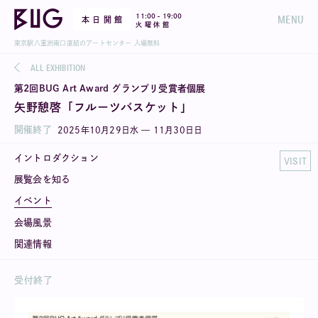
-
11:00
19:00
MENU
本 日 開 館
火 曜 休 館
東京駅八重洲南口直結のアートセンター 入場無料
ALL EXHIBITION
第2回BUG Art Award グランプリ受賞者個展
矢野憩啓「フルーツバスケット」
開催終了
2025
年
10
月
29
日
水
—
11
月
30
日
日
イントロダクション
VISIT
展覧会を知る
イベント
会場風景
関連情報
受付終了