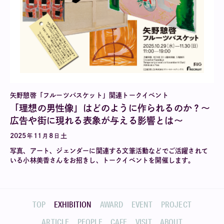
矢野憩啓「フルーツバスケット」関連トークイベント
「理想の男性像」はどのように作られるのか？〜
広告や街に現れる表象が与える影響とは〜
2025
11
8
土
年
月
日
写真、アート、ジェンダーに関連する文筆活動などでご活躍されて
いる小林美香さんをお招きし、トークイベントを開催します。
TOP
EXHIBITION
AWARD
EVENT
PROJECT
ARTICLE
PEOPLE
CAFE
VISIT
ABOUT