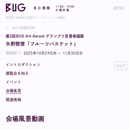
-
11:00
19:00
MENU
本 日 開 館
火 曜 休 館
東京駅八重洲南口直結のアートセンター 入場無料
ALL EXHIBITION
第2回BUG Art Award グランプリ受賞者個展
矢野憩啓「フルーツバスケット」
開催終了
2025
年
10
月
29
日
水
—
11
月
30
日
日
イントロダクション
VISIT
展覧会を知る
イベント
会場風景
関連情報
会場風景動画