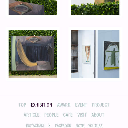
TOP
EXHIBITION
AWARD
EVENT
PROJECT
ARTICLE
PEOPLE
CAFE
VISIT
ABOUT
INSTAGRAM
X
FACEBOOK
NOTE
YOUTUBE