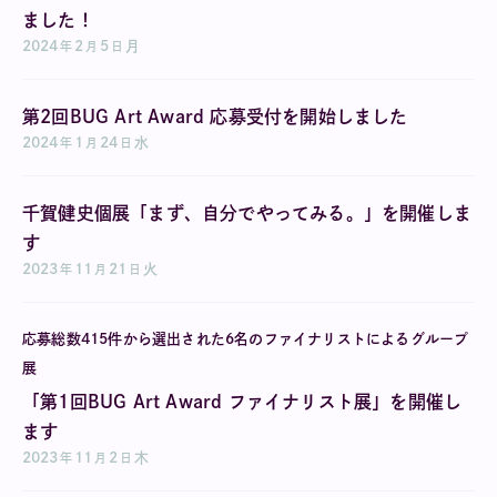
ました！
2024
2
5
月
年
月
日
第2回BUG Art Award 応募受付を開始しました
2024
1
24
水
年
月
日
千賀健史個展「まず、自分でやってみる。」を開催しま
す
2023
11
21
火
年
月
日
応募総数415件から選出された6名のファイナリストによるグループ
展
「第1回BUG Art Award ファイナリスト展」を開催し
ます
2023
11
2
木
年
月
日