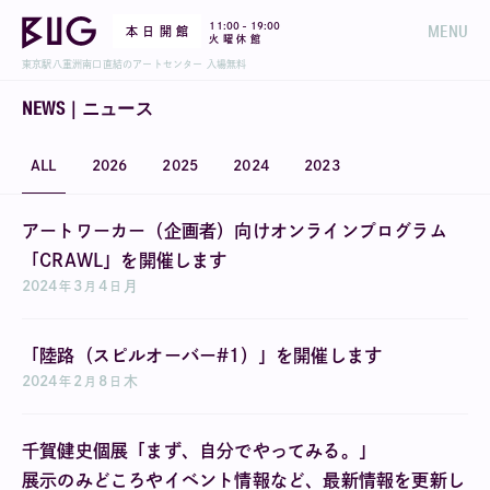
-
11:00
19:00
MENU
本 日 開 館
火 曜 休 館
東京駅八重洲南口直結のアートセンター 入場無料
NEWS｜ニュース
ALL
2026
2025
2024
2023
アートワーカー（企画者）向けオンラインプログラム
「CRAWL」を開催します
2024
3
4
月
年
月
日
「陸路（スピルオーバー#1）」を開催します
2024
2
8
木
年
月
日
千賀健史個展「まず、自分でやってみる。」
展示のみどころやイベント情報など、最新情報を更新し