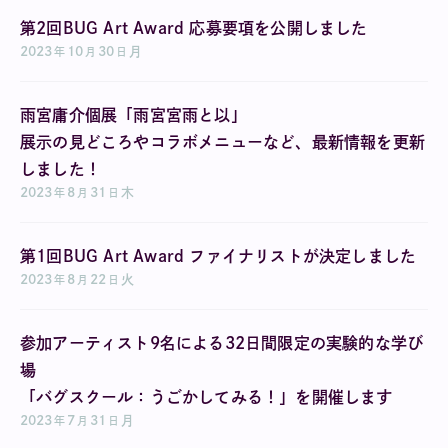
第2回BUG Art Award 応募要項を公開しました
2023
10
30
月
年
月
日
雨宮庸介個展「雨宮宮雨と以」
展示の見どころやコラボメニューなど、最新情報を更新
しました！
2023
8
31
木
年
月
日
第1回BUG Art Award ファイナリストが決定しました
2023
8
22
火
年
月
日
参加アーティスト9名による32日間限定の実験的な学び
場
「バグスクール：うごかしてみる！」を開催します
2023
7
31
月
年
月
日