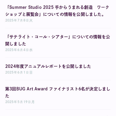
「Summer Studio 2025 手からうまれる創造 ワーク
ショップと展覧会」についての情報を公開しました。
2025
7
8
火
年
月
日
「サテライト・コール・シアター」についての情報を公
開しました
2025
6
4
水
年
月
日
2024年度アニュアルレポートを公開しました
2025
6
1
日
年
月
日
第3回BUG Art Award ファイナリスト6名が決定しまし
た
2025
5
19
月
年
月
日