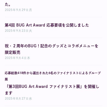
た。
2025
9
29
月
年
月
日
第4回 BUG Art Award 応募要項を公開しました
2025
9
23
火
年
月
日
祝・２周年のBUG！記念のグッズとコラボメニューを
限定販売
2025
9
4
木
年
月
日
応募総数418件から選出された6名のファイナリストによるグループ
展
「第3回BUG Art Award ファイナリスト展」を開催し
ます
2025
8
27
水
年
月
日