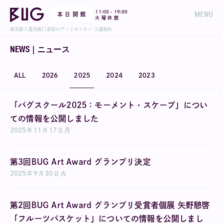
-
11:00
19:00
MENU
本 日 開 館
火 曜 休 館
東京駅八重洲南口直結のアートセンター 入場無料
NEWS｜ニュース
ALL
2026
2025
2024
2023
「バグスクール2025：モーメント・スケープ」につい
ての情報を公開しました
2025
11
17
月
年
月
日
第3回BUG Art Award グランプリ決定
2025
9
30
火
年
月
日
第2回BUG Art Award グランプリ受賞者個展 矢野憩啓
「フルーツバスケット」についての情報を公開しまし