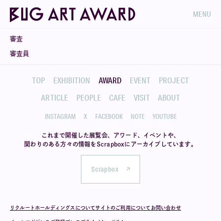
MENU
審査
審査員
TOP
EXHIBITION
AWARD
EVENT
PROJECT
ARTICLE
PEOPLE
CAFE
VISIT
ABOUT
INSTAGRAM
X
FACEBOOK
NOTE
YOUTUBE
これまで開催した展覧会、アワード、イベントや、
関わりのある方々の情報を
Scrapboxにアーカイブしています。
Scrapbox
リクルートホールディングスについて
サイトのご利用について
お問い合わせ