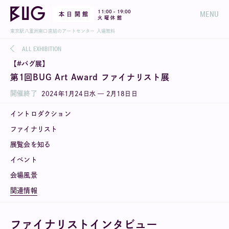
-
11:00
19:00
MENU
本 日 開 館
火 曜 休 館
東京駅八重洲南口直結のアートセンター 入場無料
ALL EXHIBITION
【#バグ展】
第1回BUG Art Award ファイナリスト展
開催終了
2024
年
1
月
24
日
水
—
2
月
18
日
日
イントロダクション
ファイナリスト
展覧会を知る
イベント
会場風景
関連情報
ファイナリストインタビュー