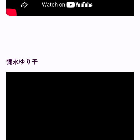
彌永ゆり子