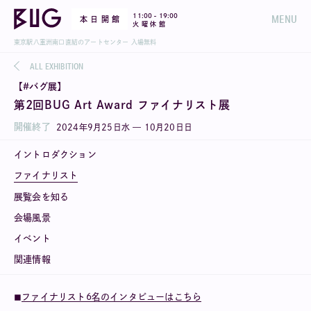
-
11:00
19:00
MENU
本 日 開 館
火 曜 休 館
東京駅八重洲南口直結のアートセンター 入場無料
ALL EXHIBITION
【#バグ展】
第2回BUG Art Award ファイナリスト展
開催終了
2024
年
9
月
25
日
水
—
10
月
20
日
日
イントロダクション
ファイナリスト
展覧会を知る
会場風景
イベント
関連情報
◼︎
ファイナリスト6名のインタビューはこちら