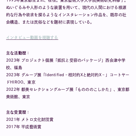
1993年東京都生まれ、在住。東京藝術大学大学院美術研究科修了。
ぬいぐるみや人形のような装置を用いて、現代の人間における根源
的な行為や欲求を探るようなインスタレーション作品を、既存の社
会構造、または民俗などを題材に表現している。
インタビュー動画を視聴する
主な活動歴：
2023年 プロジェクト個展「抵抗と受容のパッケージ」西会津中学
校、福島
2023年 グループ展「Identified – 相対的Xと絶対的X – 」コートヤー
ドHIROO、東京
2022年 都美セレクショングループ展「ものののこしかた」、東京都
美術館、東京
主な受賞歴：
2021年 メトロ文化財団賞
2017年 平成藝術賞