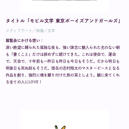
タイトル「モビル文学 東京ボーイズアンドガールズ」
メディアアート／映像／文学
展覧会にかける想い：
深い絶望に縛られた孤独な夜も、強い諦念に魅入られた光のない朝
も「書くこと」だけは辞めずに続けてきた。これは使命で、運命
で、天命で、十年前も一昨日も昨日も今日もそうだ。だから明日も
明後日も死ぬ刻もそうだ。現在の志村翔太のマスターピースとなる
作品を創り、強烈に魂を擦り付けた旅の栞としよう。観に来てくれ
る全ての人にLOVE！