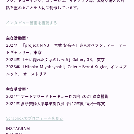
ング、ドローイング、コラージュ、リトグラフ等、素材や場との対
話を重ねることを大切に制作しています。
インタビュー動画を視聴する
主な活動歴：
2024年 「project N 93 宮林 妃奈子」東京オペラシティー アー
トギャラリー、東京
2024年 「土に隠れた文字のしっぽ」Gallery 38、 東京
2023年 「Hinako Miyabayashi」Galerie Bernd Kugler、インスブ
ルック、 オーストリア
主な受賞歴：
2021年 アートアワードトーキョー丸の内 2021 建畠晢賞
2021年 多摩美術大学卒業制作展 令和2年度 福沢一郎賞
Scrapboxでプロフィールを見る
INSTAGRAM