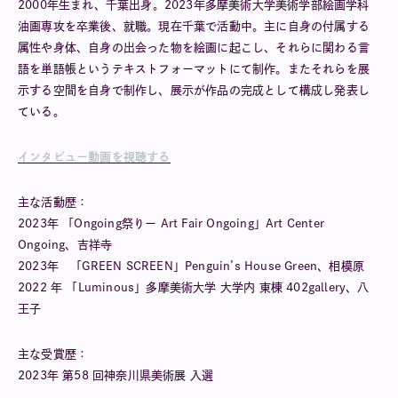
2000年生まれ、千葉出身。2023年多摩美術大学美術学部絵画学科
油画専攻を卒業後、就職。現在千葉で活動中。主に自身の付属する
属性や身体、自身の出会った物を絵画に起こし、それらに関わる言
語を単語帳というテキストフォーマットにて制作。またそれらを展
示する空間を自身で制作し、展示が作品の完成として構成し発表し
ている。
インタビュー動画を視聴する
主な活動歴：
2023年 「Ongoing祭りー Art Fair Ongoing」Art Center
Ongoing、吉祥寺
2023年 「GREEN SCREEN」Penguin’s House Green、相模原
2022 年 「Luminous」多摩美術大学 大学内 東棟 402gallery、八
王子
主な受賞歴：
2023年 第58 回神奈川県美術展 入選