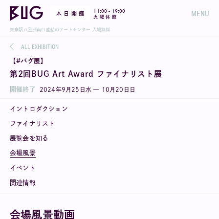
-
11:00
19:00
MENU
本 日 開 館
火 曜 休 館
東京駅八重洲南口直結のアートセンター 入場無料
ALL EXHIBITION
【#バグ展】
第2回BUG Art Award ファイナリスト展
開催終了
2024
年
9
月
25
日
水
—
10
月
20
日
日
イントロダクション
ファイナリスト
展覧会を知る
会場風景
イベント
関連情報
会場風景動画