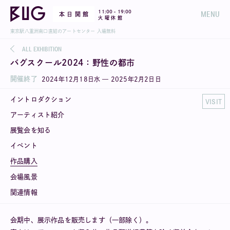
-
11:00
19:00
MENU
本 日 開 館
火 曜 休 館
東京駅八重洲南口直結のアートセンター 入場無料
ALL EXHIBITION
バグスクール2024：野性の都市
開催終了
2024
年
12
月
18
日
水
—
2025
年
2
月
2
日
日
イントロダクション
VISIT
アーティスト紹介
展覧会を知る
イベント
作品購入
会場風景
関連情報
会期中、展示作品を販売します（一部除く）。