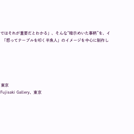
感ではそれが重要だとわかる」、そんな“暗示めいた事柄”を、イ
、「怒ってテーブルを叩く半魚人」のイメージを中心に制作し
3、東京
ujisaki Gallery、東京