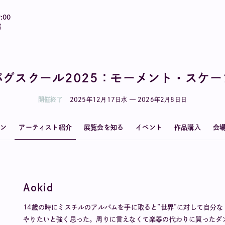
:00
館
バグスクール2025：モーメント・スケー
開催終了
2025
年
12
月
17
日
水
—
2026
年
2
月
8
日
日
ョン
アーティスト紹介
展覧会を知る
イベント
作品購入
会
Aokid
14歳の時にミスチルのアルバムを手に取ると”世界”に対して自分
やりたいと強く思った。周りに言えなくて楽器の代わりに買ったダ