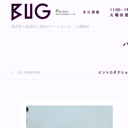
-
11:00
19
本 日 開 館
火 曜 休 
東京駅八重洲南口直結のアートセンター 入場無料
ALL EXHIBITION
イントロダクシ