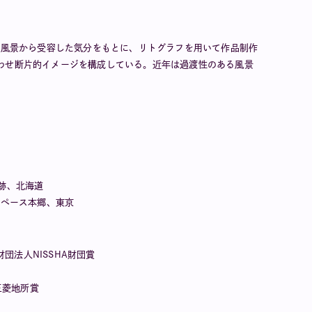
た風景から受容した気分をもとに、リトグラフを用いて作品制作
わせ断片的イメージを構成している。近年は過渡性のある風景
局跡、北海道
スペース本郷、東京
般財団法人NISSHA財団賞
9三菱地所賞