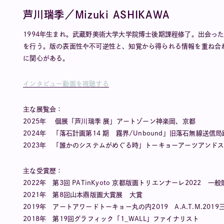
芦川瑞季／Mizuki ASHIKAWA
1994年生まれ。武蔵野美術大学大学院博士後期課程修了。出会っ
を行う。版の表面性や不可逆性と、知覚から得られる情報を重ね合
に関心がある。
インタビュー動画を視聴する
主な展覧会：
2025年 個展「芦川瑞季 展」アートゾーン神楽岡、京都
2024年 「落石計画第14 期 霧界/Unbound」旧落石無線送信
2023年 「誰かのシステムがめぐる時」トーキョーアーツアンド
主な受賞歴：
2022年 第3回 PATinKyoto 京都版画トリエンナーレ2022 一
2021年 第8回山本鼎版画大賞展 大賞
2019年 アートアワードトーキョー丸の内2019 A.A.T.M.201
2018年 第19回グラフィック「1_WALL」ファイナリスト