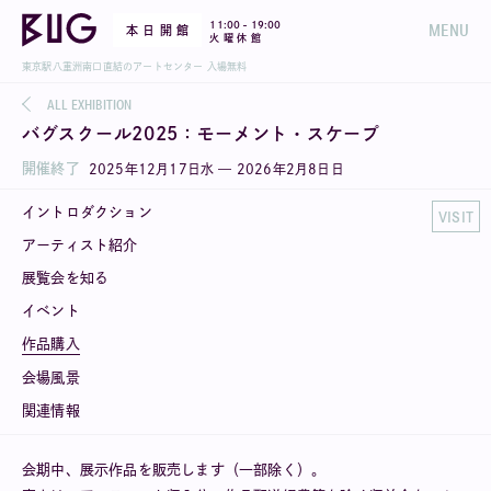
-
11:00
19:00
MENU
本 日 開 館
火 曜 休 館
東京駅八重洲南口直結のアートセンター 入場無料
ALL EXHIBITION
バグスクール2025：モーメント・スケープ
開催終了
2025
年
12
月
17
日
水
—
2026
年
2
月
8
日
日
イントロダクション
VISIT
アーティスト紹介
展覧会を知る
イベント
作品購入
会場風景
関連情報
会期中、展示作品を販売します（一部除く）。